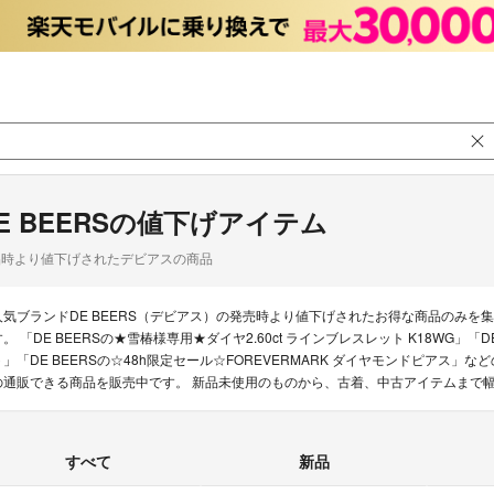
E BEERSの値下げアイテム
品時より値下げされたデビアスの商品
人気ブランドDE BEERS（デビアス）の発売時より値下げされたお得な商品のみ
す。 「DE BEERSの★雪椿様専用★ダイヤ2.60ct ラインブレスレット K18WG」
ト」「DE BEERSの☆48h限定セール☆FOREVERMARK ダイヤモンドピアス」な
の通販できる商品を販売中です。 新品未使用のものから、古着、中古アイテムまで
すべて
新品