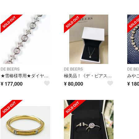
DE BEERS
DE BEERS
DE BE
★雪椿様専用★ダイヤ2.60ct ラインブレスレット K18WG
極美品！《デ・ビアス》ダイヤモンド ペンダント
¥
177,000
¥
80,000
¥
180