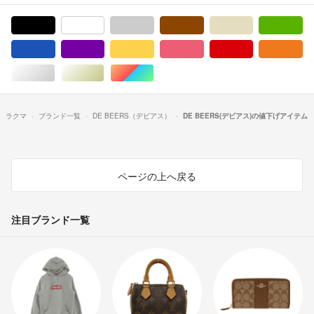
ブラック/黒色系
ホワイト/白色系
グレー/灰色系
ブラウン/茶色系
ベージュ系
グ
ブルー・ネイビー/青色系
パープル/紫色系
イエロー/黄色系
ピンク/桃色系
レッド/赤色系
オ
シルバー/銀色系
ゴールド/金色系
マルチカラー
ラクマ
ブランド一覧
DE BEERS（デビアス）
DE BEERS(デビアス)の値下げアイテム
ページの上へ戻る
注目ブランド一覧