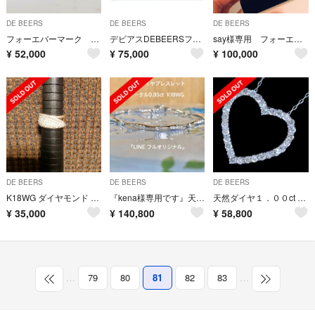
DE BEERS
DE BEERS
DE BEERS
フォーエバーマーク ダイヤモンド エタニティ リング
デビアスDEBEERSフルエタニティ ダイヤk18金リング指輪10.5号750
say様専用 フォーエバーマーク
¥
52,000
¥
75,000
¥
100,000
DE BEERS
DE BEERS
DE BEERS
K18WG ダイヤモンド リング
『kena様専用です』天然ダイヤブレスレット 0.85ct LINEオリジナル
天然ダイヤ１．００ct 最高級プラチナ無垢
¥
35,000
¥
140,800
¥
58,800
…
79
80
81
82
83
…