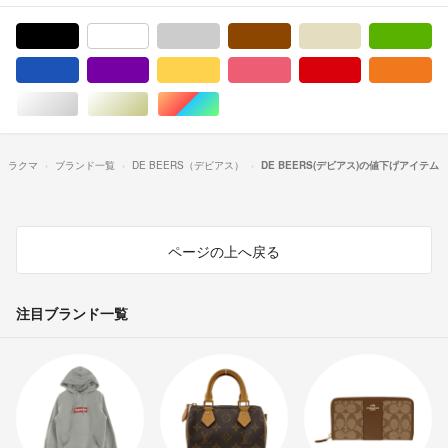
ブラック/黒色系
ホワイト/白色系
グレー/灰色系
ブラウン/茶色系
ベージュ系
グ
ブルー・ネイビー/青色系
パープル/紫色系
イエロー/黄色系
ピンク/桃色系
レッド/赤色系
オ
シルバー/銀色系
ゴールド/金色系
マルチカラー
ラクマ
ブランド一覧
DE BEERS（デビアス）
DE BEERS(デビアス)の値下げアイテム
ページの上へ戻る
注目ブランド一覧