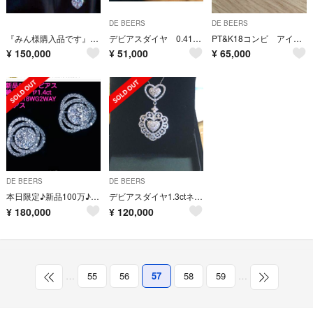
DE BEERS
DE BEERS
『みん様購入品です』 2ct ダイヤモンドのゴージャスピアス！
デビアスダイヤ 0.41ct リング k18WG 鑑別付
PT&K18コンビ アイデアルカットダイヤモンドリング 美品
¥
150,000
¥
51,000
¥
65,000
DE BEERS
DE BEERS
本日限定♪新品100万♪絶品デビアス1.4ctダイヤ使用2WAY18金ピアス
デビアスダイヤ1.3ctネックレス
¥
180,000
¥
120,000
…
55
56
57
58
59
…