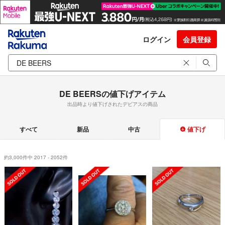
ログイン
会員登録
DE BEERSの値下げアイテム
出品時より値下げされたデビアスの商品
すべて
新品
中古
値下げ
約3,000件中 2017 - 2052件