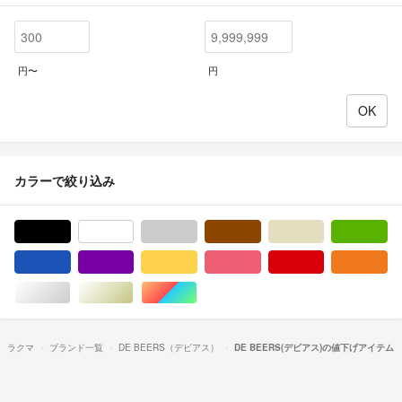
円〜
円
カラーで絞り込み
ブラック/黒色系
ホワイト/白色系
グレー/灰色系
ブラウン/茶色系
ベージュ系
グ
ブルー・ネイビー/青色系
パープル/紫色系
イエロー/黄色系
ピンク/桃色系
レッド/赤色系
オ
シルバー/銀色系
ゴールド/金色系
マルチカラー
ラクマ
ブランド一覧
DE BEERS（デビアス）
DE BEERS(デビアス)の値下げアイテム