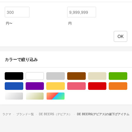
円〜
円
カラーで絞り込み
ブラック/黒色系
ホワイト/白色系
グレー/灰色系
ブラウン/茶色系
ベージュ系
グ
ブルー・ネイビー/青色系
パープル/紫色系
イエロー/黄色系
ピンク/桃色系
レッド/赤色系
オ
シルバー/銀色系
ゴールド/金色系
マルチカラー
ラクマ
ブランド一覧
DE BEERS（デビアス）
DE BEERS(デビアス)の値下げアイテム