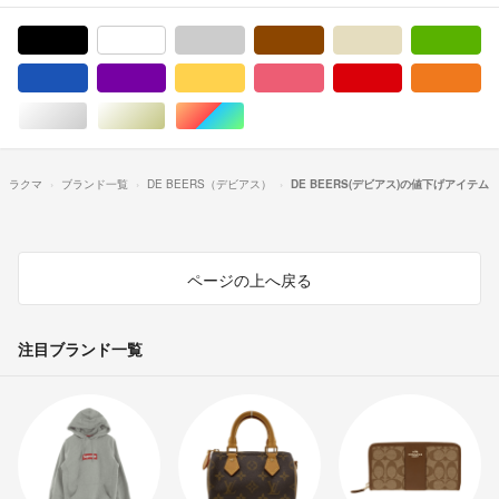
ブラック/黒色系
ホワイト/白色系
グレー/灰色系
ブラウン/茶色系
ベージュ系
グ
ブルー・ネイビー/青色系
パープル/紫色系
イエロー/黄色系
ピンク/桃色系
レッド/赤色系
オ
シルバー/銀色系
ゴールド/金色系
マルチカラー
ラクマ
ブランド一覧
DE BEERS（デビアス）
DE BEERS(デビアス)の値下げアイテム
ページの上へ戻る
注目ブランド一覧