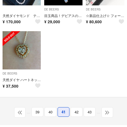
DE BEERS
DE BEERS
天然ダイヤモンド テニス ネックレス 5.0ct ブレス 10. カルティエ
目玉商品！デビアスのダイヤ 0.20ct K18YG ピアス 鑑別付
☆新品仕上げ☆ フォーエバーマーク カシケイ リング forever mark
¥
170,000
¥
29,000
¥
80,600
DE BEERS
天然ダイヤ ハートネックレス
¥
37,500
…
39
40
41
42
43
…