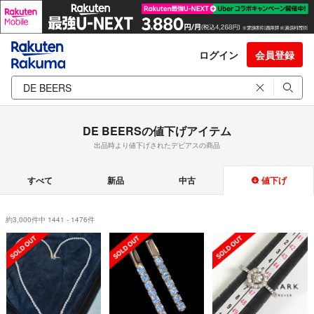
ログイン
会員登録
DE BEERSの値下げアイテム
出品時より値下げされたデビアスの商品
すべて
新品
中古
値下げ
約3,000件中 1441 - 1476件