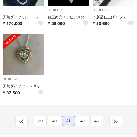
DE BEERS
DE BEERS
天然ダイヤモンド テニス ネックレス 5.0ct ブレス 10. カルティエ
目玉商品！デビアスのダイヤ 0.20ct K18YG ピアス 鑑別付
☆新品仕上げ☆ フォーエバーマーク カシケイ リング forever mark
¥
170,000
¥
29,000
¥
80,600
DE BEERS
天然ダイヤ ハートネックレス
¥
37,500
…
39
40
41
42
43
…