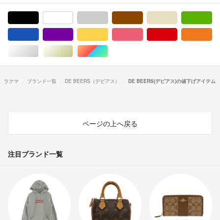
ブラック/黒色系
ホワイト/白色系
グレー/灰色系
ブラウン/茶色系
ベージュ系
グ
ブルー・ネイビー/青色系
パープル/紫色系
イエロー/黄色系
ピンク/桃色系
レッド/赤色系
オ
シルバー/銀色系
ゴールド/金色系
マルチカラー
ラクマ
ブランド一覧
DE BEERS（デビアス）
DE BEERS(デビアス)の値下げアイテム
ページの上へ戻る
注目ブランド一覧