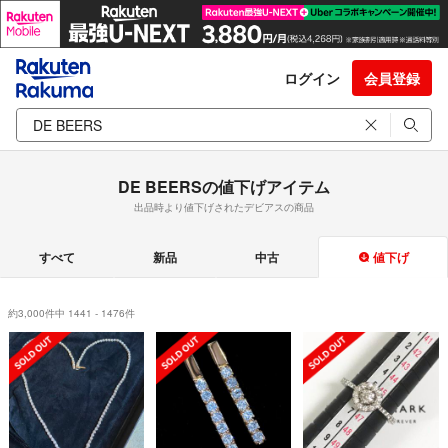
ログイン
会員登録
DE BEERSの値下げアイテム
出品時より値下げされたデビアスの商品
すべて
新品
中古
値下げ
約3,000件中 1441 - 1476件