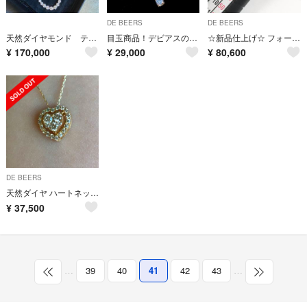
DE BEERS
DE BEERS
天然ダイヤモンド テニス ネックレス 5.0ct ブレス 10. カルティエ
目玉商品！デビアスのダイヤ 0.20ct K18YG ピアス 鑑別付
☆新品仕上げ☆ フォーエバーマーク カシケイ リング forever mark
¥
170,000
¥
29,000
¥
80,600
DE BEERS
天然ダイヤ ハートネックレス
¥
37,500
…
39
40
41
42
43
…