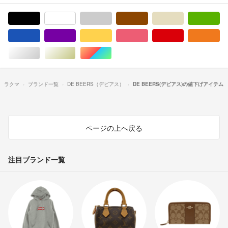
ブラック/黒色系
ホワイト/白色系
グレー/灰色系
ブラウン/茶色系
ベージュ系
グ
ブルー・ネイビー/青色系
パープル/紫色系
イエロー/黄色系
ピンク/桃色系
レッド/赤色系
オ
シルバー/銀色系
ゴールド/金色系
マルチカラー
ラクマ
ブランド一覧
DE BEERS（デビアス）
DE BEERS(デビアス)の値下げアイテム
ページの上へ戻る
注目ブランド一覧