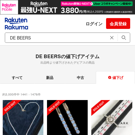
ログイン
会員登録
DE BEERSの値下げアイテム
出品時より値下げされたデビアスの商品
すべて
新品
中古
値下げ
約3,000件中 1441 - 1476件