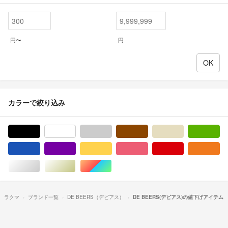
円〜
円
カラーで絞り込み
ブラック/黒色系
ホワイト/白色系
グレー/灰色系
ブラウン/茶色系
ベージュ系
グ
ブルー・ネイビー/青色系
パープル/紫色系
イエロー/黄色系
ピンク/桃色系
レッド/赤色系
オ
シルバー/銀色系
ゴールド/金色系
マルチカラー
ラクマ
ブランド一覧
DE BEERS（デビアス）
DE BEERS(デビアス)の値下げアイテム