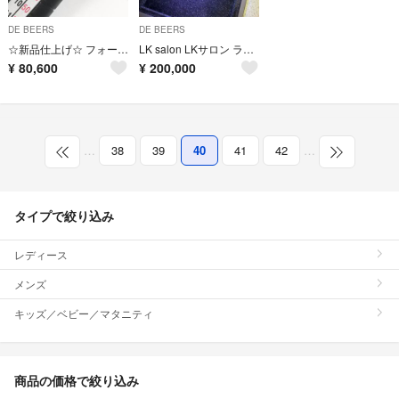
DE BEERS
DE BEERS
☆新品仕上げ☆ フォーエバーマーク カシケイ リング forever mark
LK salon LKサロン ラボグロウン ダイヤ ネックレス 0.5ct
¥
80,600
¥
200,000
…
38
39
40
41
42
…
タイプで絞り込み
レディース
メンズ
キッズ／ベビー／マタニティ
商品の価格で絞り込み