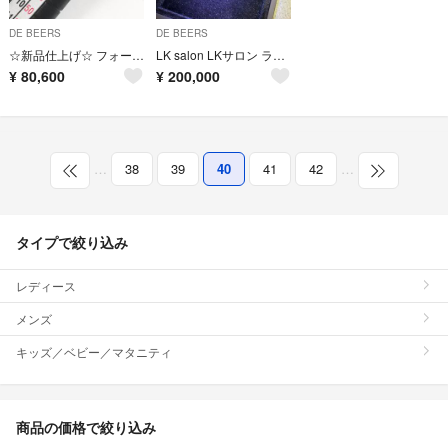
DE BEERS
DE BEERS
☆新品仕上げ☆ フォーエバーマーク カシケイ リング forever mark
LK salon LKサロン ラボグロウン ダイヤ ネックレス 0.5ct
¥
80,600
¥
200,000
…
38
39
40
41
42
…
タイプで絞り込み
レディース
メンズ
キッズ／ベビー／マタニティ
商品の価格で絞り込み