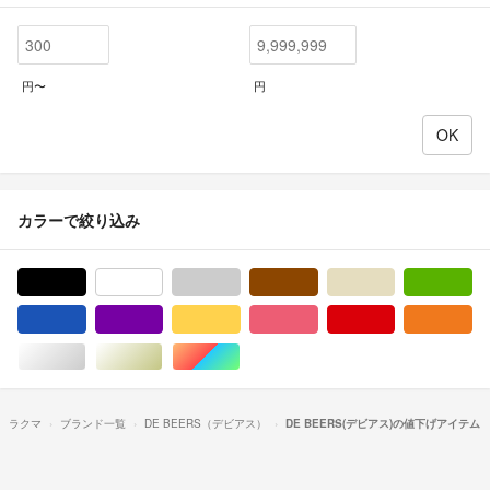
円〜
円
カラーで絞り込み
ブラック/黒色系
ホワイト/白色系
グレー/灰色系
ブラウン/茶色系
ベージュ系
グ
ブルー・ネイビー/青色系
パープル/紫色系
イエロー/黄色系
ピンク/桃色系
レッド/赤色系
オ
シルバー/銀色系
ゴールド/金色系
マルチカラー
ラクマ
ブランド一覧
DE BEERS（デビアス）
DE BEERS(デビアス)の値下げアイテム