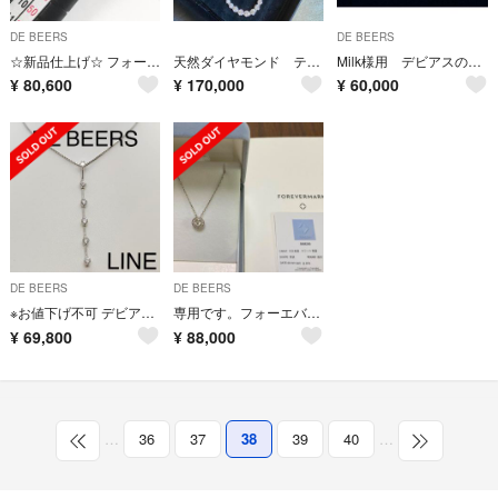
DE BEERS
DE BEERS
☆新品仕上げ☆ フォーエバーマーク カシケイ リング forever mark
天然ダイヤモンド テニス ネックレス 5.0ct ブレス 10. カルティエ
Milk様用 デビアスのダイヤ 0.6ct K18YG ハートピアス 鑑別付
¥
80,600
¥
170,000
¥
60,000
DE BEERS
DE BEERS
※お値下げ不可 デビアス LINE K18WG ダイヤ ネックレス 神楽坂宝石
専用です。フォーエバーマーク ネックレス
¥
69,800
¥
88,000
…
36
37
38
39
40
…