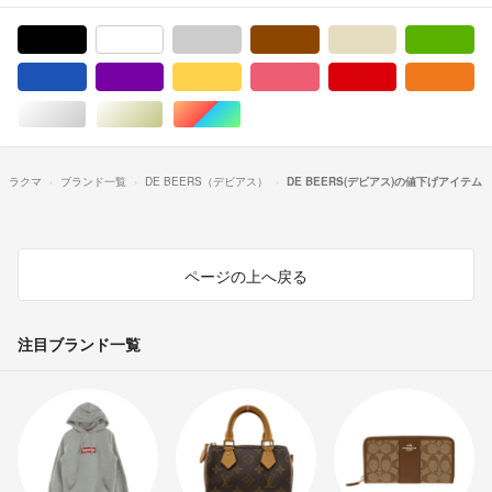
ブラック/黒色系
ホワイト/白色系
グレー/灰色系
ブラウン/茶色系
ベージュ系
グ
ブルー・ネイビー/青色系
パープル/紫色系
イエロー/黄色系
ピンク/桃色系
レッド/赤色系
オ
シルバー/銀色系
ゴールド/金色系
マルチカラー
ラクマ
ブランド一覧
DE BEERS（デビアス）
DE BEERS(デビアス)の値下げアイテム
ページの上へ戻る
注目ブランド一覧