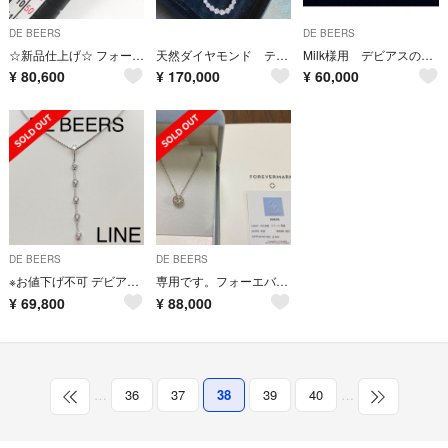
DE BEERS
DE BEERS
☆新品仕上げ☆ フォーエバーマーク カシケイ リング forever mark
天然ダイヤモンド テニス ネックレス 5.0ct ブレス 10. カルティエ
Milk様用 デビアスのダイヤ 0.6ct K18YG ハートピアス 鑑別付
¥
80,600
¥
170,000
¥
60,000
DE BEERS
DE BEERS
※お値下げ不可 デビアス LINE K18WG ダイヤ ネックレス 神楽坂宝石
専用です。フォーエバーマーク ネックレス
¥
69,800
¥
88,000
…
36
37
38
39
40
…