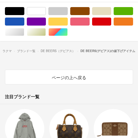
ブラック/黒色系
ホワイト/白色系
グレー/灰色系
ブラウン/茶色系
ベージュ系
グ
ブルー・ネイビー/青色系
パープル/紫色系
イエロー/黄色系
ピンク/桃色系
レッド/赤色系
オ
シルバー/銀色系
ゴールド/金色系
マルチカラー
ラクマ
ブランド一覧
DE BEERS（デビアス）
DE BEERS(デビアス)の値下げアイテム
ページの上へ戻る
注目ブランド一覧