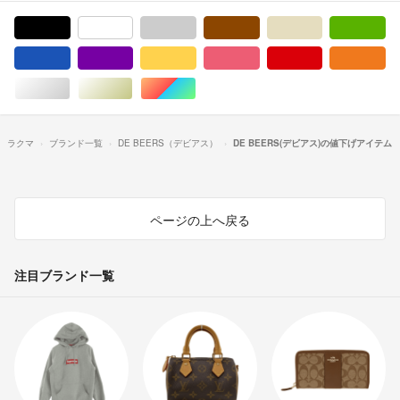
ブラック/黒色系
ホワイト/白色系
グレー/灰色系
ブラウン/茶色系
ベージュ系
グ
ブルー・ネイビー/青色系
パープル/紫色系
イエロー/黄色系
ピンク/桃色系
レッド/赤色系
オ
シルバー/銀色系
ゴールド/金色系
マルチカラー
ラクマ
ブランド一覧
DE BEERS（デビアス）
DE BEERS(デビアス)の値下げアイテム
ページの上へ戻る
注目ブランド一覧