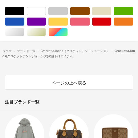
ブラック/黒色系
ホワイト/白色系
グレー/灰色系
ブラウン/茶色系
ベージュ系
グ
ブルー・ネイビー/青色系
パープル/紫色系
イエロー/黄色系
ピンク/桃色系
レッド/赤色系
オ
シルバー/銀色系
ゴールド/金色系
マルチカラー
ラクマ
ブランド一覧
Crockett&Jones（クロケットアンドジョーンズ）
Crockett&Jon
es(クロケットアンドジョーンズ)の値下げアイテム
ページの上へ戻る
注目ブランド一覧