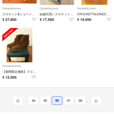
Crockett&Jones
Crockett&Jones
Crockett&Jones
クロケット&ジョーンズ WESTFIELD 7E 純正シューツリー付
結婚式用／クロケット＆ジョーンズ（CROCKETT＆JONES） CHEAM
CROCKETT&JONES バーニーズNY別注 コインローファー
¥
27,800
¥
17,500
¥
19,000
Crockett&Jones
【期間限定価格】クロケット&ジョーンズCHUKA SNUFF SUEDE
¥
12,000
…
94
95
96
97
98
…