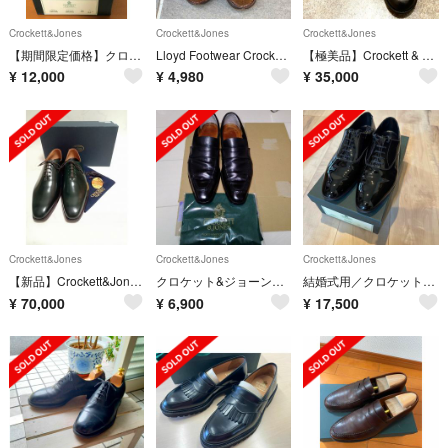
Crockett&Jones
Crockett&Jones
Crockett&Jones
【期間限定価格】クロケット&ジョーンズCHUKA SNUFF SUEDE
Lloyd Footwear Crockett&Jones スエードUチップ
【極美品】Crockett & Jones ローファー 8E
¥
12,000
¥
4,980
¥
35,000
Crockett&Jones
Crockett&Jones
Crockett&Jones
【新品】Crockett&Jones【クロケット&ジョーンズ】Alex 81/2
クロケット&ジョーンズ ローファー
結婚式用／クロケット＆ジョーンズ（CROCKETT＆JONES） CHEAM
¥
70,000
¥
6,900
¥
17,500