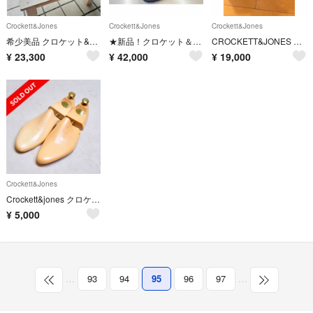
Crockett&Jones
Crockett&Jones
Crockett&Jones
希少美品 クロケット&ジョーンズ 7 ストレートチップ
★新品！クロケット＆ジョーンズ,ローファー,10万円,チャーチ,チーニー
CROCKETT&JONES バーニーズNY別注 コインローファー
¥
23,300
¥
42,000
¥
19,000
Crockett&Jones
Crockett&jones クロケット&ジョーンズ シューツリー
¥
5,000
…
93
94
95
96
97
…