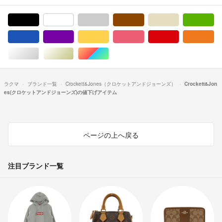
ブラック/黒色系
ホワイト/白色系
グレー/灰色系
ブラウン/茶色系
ベージュ系
グ
ブルー・ネイビー/青色系
パープル/紫色系
イエロー/黄色系
ピンク/桃色系
レッド/赤色系
オ
シルバー/銀色系
ゴールド/金色系
マルチカラー
ラクマ
ブランド一覧
Crockett&Jones（クロケットアンドジョーンズ）
Crockett&Jon
es(クロケットアンドジョーンズ)の値下げアイテム
ページの上へ戻る
注目ブランド一覧