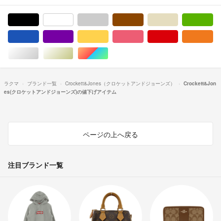
ブラック/黒色系
ホワイト/白色系
グレー/灰色系
ブラウン/茶色系
ベージュ系
グ
ブルー・ネイビー/青色系
パープル/紫色系
イエロー/黄色系
ピンク/桃色系
レッド/赤色系
オ
シルバー/銀色系
ゴールド/金色系
マルチカラー
ラクマ
ブランド一覧
Crockett&Jones（クロケットアンドジョーンズ）
Crockett&Jon
es(クロケットアンドジョーンズ)の値下げアイテム
ページの上へ戻る
注目ブランド一覧