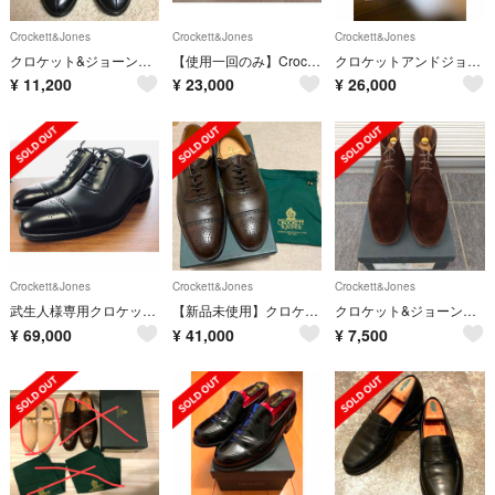
Crockett&Jones
Crockett&Jones
Crockett&Jones
クロケット&ジョーンズ PEAL&Coブルックスブラザーズ ペニーローファー
【使用一回のみ】Crockett&Jones オペラパンプス
クロケットアンドジョーンズ コノート
¥
11,200
¥
23,000
¥
26,000
Crockett&Jones
Crockett&Jones
Crockett&Jones
武生人様専用クロケット＆ジョーンズALBION UK6 新品未使用品
【新品未使用】クロケットアンドジョーンズ
クロケット&ジョーンズ CHUKKA
¥
69,000
¥
41,000
¥
7,500