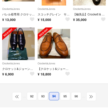
Crockett&Jones
Crockett&Jones
Crockett&Jones
バレル様専用 クロケットジョーンズ シューツリーのみ
スコッチグレイン サドルローファー 24cm
【極美品】Crockett & Jones ローファー 8E
¥
13,000
¥
15,000
¥
35,000
Crockett&Jones
Crockett&Jones
クロケット&ジョーンズ ローファー
【クロケット&ジョーンズ】Uチップ ダーラム
¥
6,900
¥
18,800
…
92
93
94
95
96
…