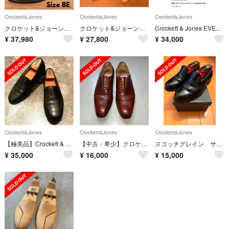
Crockett&Jones
Crockett&Jones
Crockett&Jones
クロケット&ジョーンズ FINSBURY フルブローグ 茶 8E BEAMS F
クロケット&ジョーンズ WESTFIELD 7E 純正シューツリー付
Crockett & Jones EVESHAM 黒 8E スエード
¥
37,980
¥
27,800
¥
34,000
Crockett&Jones
Crockett&Jones
Crockett&Jones
【極美品】Crockett & Jones ローファー 8E
【中古・希少】クロケット&ジョーンズ✖️ships サイズ：6 1/2
スコッチグレイン サドルローファー 24cm
¥
35,000
¥
16,000
¥
15,000