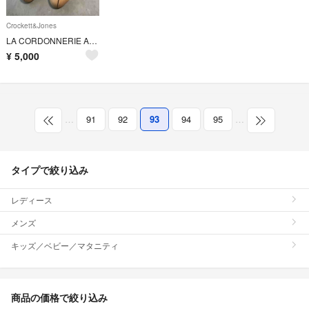
Crockett&Jones
LA CORDONNERIE ANGLAISE 40サイズ 最終値下げ送料込み
¥
5,000
…
91
92
93
94
95
…
タイプで絞り込み
レディース
メンズ
キッズ／ベビー／マタニティ
商品の価格で絞り込み