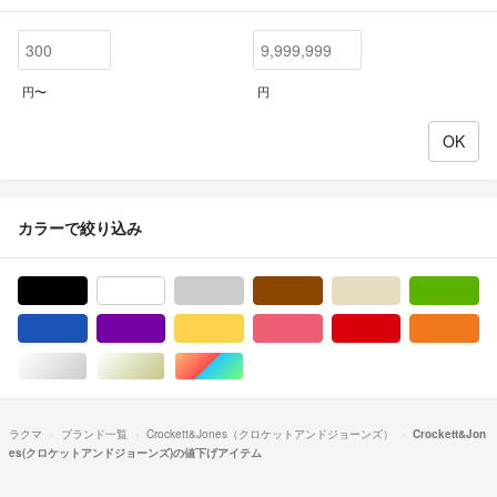
円〜
円
カラーで絞り込み
ブラック/黒色系
ホワイト/白色系
グレー/灰色系
ブラウン/茶色系
ベージュ系
グ
ブルー・ネイビー/青色系
パープル/紫色系
イエロー/黄色系
ピンク/桃色系
レッド/赤色系
オ
シルバー/銀色系
ゴールド/金色系
マルチカラー
ラクマ
ブランド一覧
Crockett&Jones（クロケットアンドジョーンズ）
Crockett&Jon
es(クロケットアンドジョーンズ)の値下げアイテム