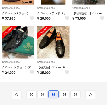
Crockett&Jones
Crockett&Jones
Crockett&Jones
クロケット&ジョーンズ FINSBURY フルブローグ 茶 8E BEAMS F
クロケットアンドジョーンズ コノート
【靴博限定！】Crockett&Jones Alex Cordovan 7.0E
¥
37,980
¥
26,000
¥
73,000
Crockett&Jones
Crockett&Jones
クロケットジョーンズ エナメル
【極美品】Crockett & Jones ローファー 8E
¥
24,000
¥
35,000
…
90
91
92
93
94
…