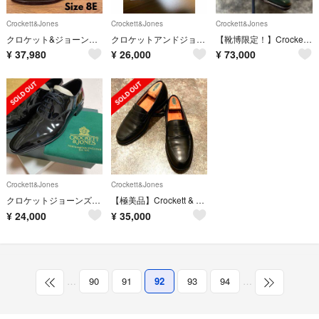
Crockett&Jones
Crockett&Jones
Crockett&Jones
クロケット&ジョーンズ FINSBURY フルブローグ 茶 8E BEAMS F
クロケットアンドジョーンズ コノート
【靴博限定！】Crockett&Jones Alex Cordovan 7.0E
¥
37,980
¥
26,000
¥
73,000
Crockett&Jones
Crockett&Jones
クロケットジョーンズ エナメル
【極美品】Crockett & Jones ローファー 8E
¥
24,000
¥
35,000
…
90
91
92
93
94
…