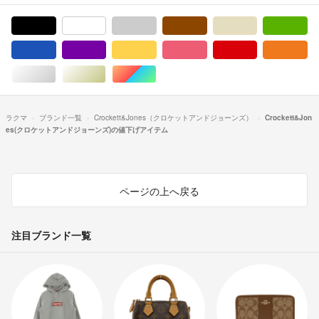
ブラック/黒色系
ホワイト/白色系
グレー/灰色系
ブラウン/茶色系
ベージュ系
グ
ブルー・ネイビー/青色系
パープル/紫色系
イエロー/黄色系
ピンク/桃色系
レッド/赤色系
オ
シルバー/銀色系
ゴールド/金色系
マルチカラー
ラクマ
ブランド一覧
Crockett&Jones（クロケットアンドジョーンズ）
Crockett&Jon
es(クロケットアンドジョーンズ)の値下げアイテム
ページの上へ戻る
注目ブランド一覧