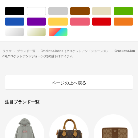
ブラック/黒色系
ホワイト/白色系
グレー/灰色系
ブラウン/茶色系
ベージュ系
グ
ブルー・ネイビー/青色系
パープル/紫色系
イエロー/黄色系
ピンク/桃色系
レッド/赤色系
オ
シルバー/銀色系
ゴールド/金色系
マルチカラー
ラクマ
ブランド一覧
Crockett&Jones（クロケットアンドジョーンズ）
Crockett&Jon
es(クロケットアンドジョーンズ)の値下げアイテム
ページの上へ戻る
注目ブランド一覧