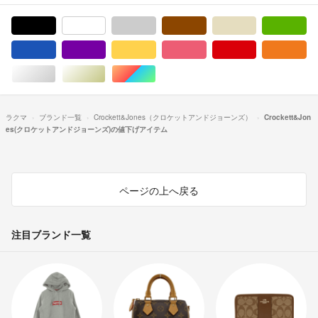
ブラック/黒色系
ホワイト/白色系
グレー/灰色系
ブラウン/茶色系
ベージュ系
グ
ブルー・ネイビー/青色系
パープル/紫色系
イエロー/黄色系
ピンク/桃色系
レッド/赤色系
オ
シルバー/銀色系
ゴールド/金色系
マルチカラー
ラクマ
ブランド一覧
Crockett&Jones（クロケットアンドジョーンズ）
Crockett&Jon
es(クロケットアンドジョーンズ)の値下げアイテム
ページの上へ戻る
注目ブランド一覧