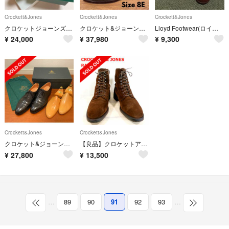
Crockett&Jones
Crockett&Jones
Crockett&Jones
クロケットジョーンズ エナメル
クロケット&ジョーンズ FINSBURY フルブローグ 茶 8E BEAMS F
Lloyd Footwear(ロイドフットウェア) チャッカブーツ 26.5cm
¥
24,000
¥
37,980
¥
9,300
Crockett&Jones
Crockett&Jones
クロケット&ジョーンズ WESTFIELD 7E 純正シューツリー付
【良品】クロケットアンドジョーンズ レースアップブーツ RADNOR
¥
27,800
¥
13,500
…
89
90
91
92
93
…