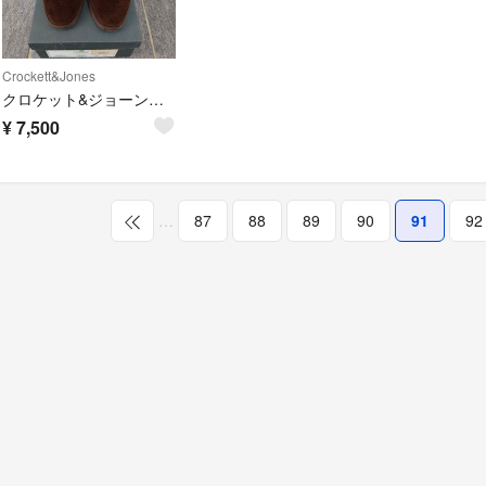
Crockett&Jones
クロケット&ジョーンズ CHUKKA
¥
7,500
…
87
88
89
90
91
92