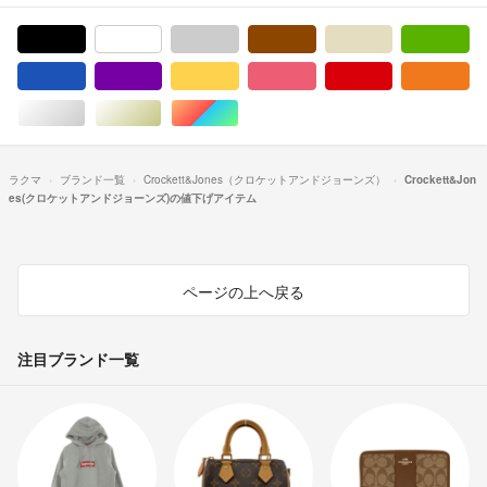
ブラック/黒色系
ホワイト/白色系
グレー/灰色系
ブラウン/茶色系
ベージュ系
グ
ブルー・ネイビー/青色系
パープル/紫色系
イエロー/黄色系
ピンク/桃色系
レッド/赤色系
オ
シルバー/銀色系
ゴールド/金色系
マルチカラー
ラクマ
ブランド一覧
Crockett&Jones（クロケットアンドジョーンズ）
Crockett&Jon
es(クロケットアンドジョーンズ)の値下げアイテム
ページの上へ戻る
注目ブランド一覧