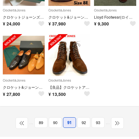
Crockett&Jones
Crockett&Jones
Crockett&Jones
クロケットジョーンズ エナメル
クロケット&ジョーンズ FINSBURY フルブローグ 茶 8E BEAMS F
Lloyd Footwear(ロイドフットウェア) チャッカブーツ 26.5cm
¥
24,000
¥
37,980
¥
9,300
Crockett&Jones
Crockett&Jones
クロケット&ジョーンズ WESTFIELD 7E 純正シューツリー付
【良品】クロケットアンドジョーンズ レースアップブーツ RADNOR
¥
27,800
¥
13,500
…
89
90
91
92
93
…