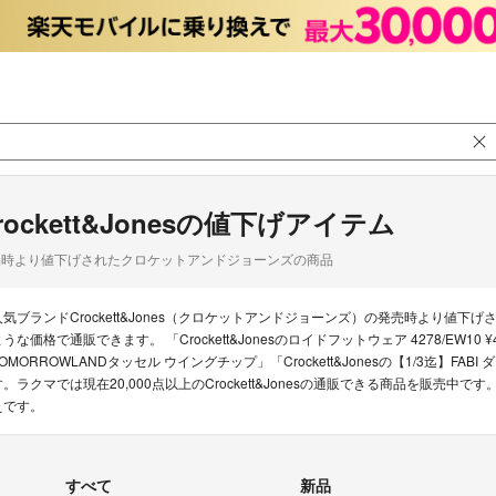
rockett&Jonesの値下げアイテム
品時より値下げされたクロケットアンドジョーンズの商品
人気ブランドCrockett&Jones（クロケットアンドジョーンズ）の発売時より値
うな価格で通販できます。 「Crockett&Jonesのロイドフットウェア 4278/EW10 ¥47,
TOMORROWLANDタッセル ウイングチップ」「Crockett&Jonesの【1/3迄】
す。ラクマでは現在20,000点以上のCrockett&Jonesの通販できる商品を販売
えです。
すべて
新品