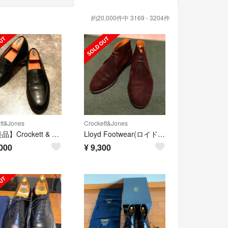
約20,000件中 3169 - 3204件
tt&Jones
Crockett&Jones
【極美品】Crockett & Jones ローファー 8E
Lloyd Footwear(ロイドフットウェア) チャッカブーツ 26.5cm
000
¥
9,300