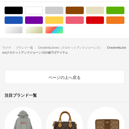
ブラック/黒色系
ホワイト/白色系
グレー/灰色系
ブラウン/茶色系
ベージュ系
グ
ブルー・ネイビー/青色系
パープル/紫色系
イエロー/黄色系
ピンク/桃色系
レッド/赤色系
オ
シルバー/銀色系
ゴールド/金色系
マルチカラー
ラクマ
ブランド一覧
Crockett&Jones（クロケットアンドジョーンズ）
Crockett&Jon
es(クロケットアンドジョーンズ)の値下げアイテム
ページの上へ戻る
注目ブランド一覧