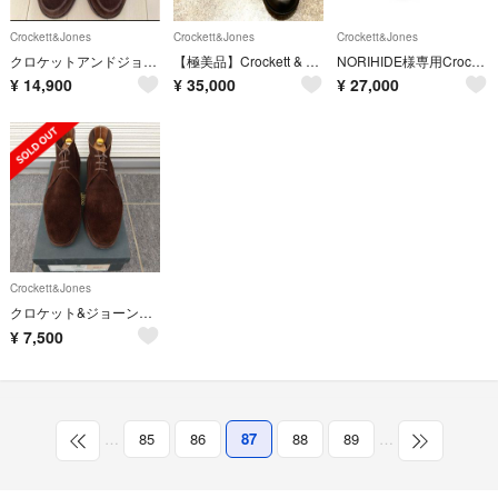
Crockett&Jones
Crockett&Jones
Crockett&Jones
クロケットアンドジョーンズ
【極美品】Crockett & Jones ローファー 8E
NORIHIDE様専用Crockett & Jones ハイバリー ブラック
¥
14,900
¥
35,000
¥
27,000
Crockett&Jones
クロケット&ジョーンズ CHUKKA
¥
7,500
…
85
86
87
88
89
…