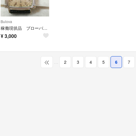
Bulova
稼働現状品 ブローバ 手巻き 10Kメッキ仕上げ YJ104
¥
3,000
…
2
3
4
5
6
7