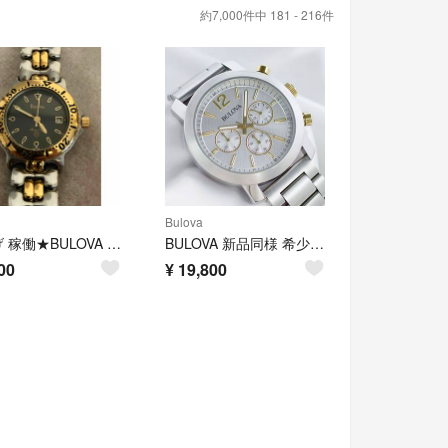
約7,000件中 181 - 216件
Bulova
値下げ 稼働★BULOVA ブローバ マリーンスター レディース腕時計 電池新品
BULOVA 新品同様 希少 クロノグラフ 98A141 シルバー メンズ
00
¥
19,800