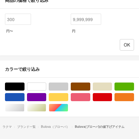
円〜
円
カラーで絞り込み
ブラック/黒色系
ホワイト/白色系
グレー/灰色系
ブラウン/茶色系
ベージュ系
グ
ブルー・ネイビー/青色系
パープル/紫色系
イエロー/黄色系
ピンク/桃色系
レッド/赤色系
オ
シルバー/銀色系
ゴールド/金色系
マルチカラー
ラクマ
ブランド一覧
Bulova（ブローバ）
Bulova(ブローバ)の値下げアイテム