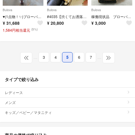
Bulova
Bulova
Bulova
♥(1点物！✨)ブローバー BULOVAウオッチヴィンテージ手巻き時計
#4035【渋くてお洒落】メンズ 腕時計 ブローバ 動作品 アンティーク 手巻き
稼働現状品 ブローバ 手巻き 10Kメッキ仕上げ YJ104
¥
31,688
¥
20,800
¥
3,000
(5%)
1,584円相当還元
…
3
4
5
6
7
…
タイプで絞り込み
レディース
メンズ
キッズ／ベビー／マタニティ
商品の価格で絞り込み