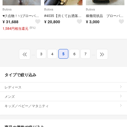
Bulova
Bulova
Bulova
♥(1点物！✨)ブローバー BULOVAウオッチヴィンテージ手巻き時計
#4035【渋くてお洒落】メンズ 腕時計 ブローバ 動作品 アンティーク 手巻き
稼働現状品 ブローバ 手巻き 10Kメッキ仕上げ YJ104
¥
31,688
¥
20,800
¥
3,000
(5%)
1,584円相当還元
…
3
4
5
6
7
…
タイプで絞り込み
レディース
メンズ
キッズ／ベビー／マタニティ
商品の価格で絞り込み