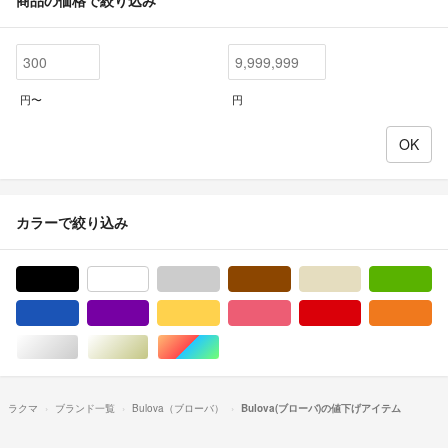
円〜
円
カラーで絞り込み
ブラック/黒色系
ホワイト/白色系
グレー/灰色系
ブラウン/茶色系
ベージュ系
グ
ブルー・ネイビー/青色系
パープル/紫色系
イエロー/黄色系
ピンク/桃色系
レッド/赤色系
オ
シルバー/銀色系
ゴールド/金色系
マルチカラー
ラクマ
ブランド一覧
Bulova（ブローバ）
Bulova(ブローバ)の値下げアイテム