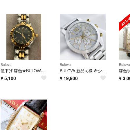
Bulova
Bulova
Bulova
値下げ 稼働★BULOVA ブローバ マリーンスター レディース腕時計 電池新品
BULOVA 新品同様 希少 クロノグラフ 98A141 シルバー メンズ
¥
5,100
¥
19,800
¥
3,0