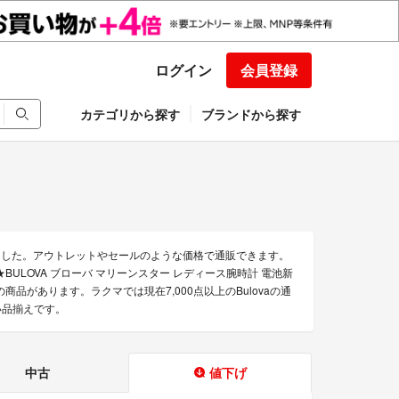
ログイン
会員登録
カテゴリから探す
ブランドから探す
めました。アウトレットやセールのような価格で通販できます。
働★BULOVA ブローバ マリーンスター レディース腕時計 電池新
どの商品があります。ラクマでは現在7,000点以上のBulovaの通
い品揃えです。
中古
値下げ