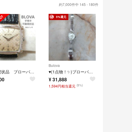
約7,000件中 145 - 180件
5%還元
Bulova
稼働現状品 ブローバ 手巻き 10Kメッキ仕上げ YJ104
♥(1点物！✨)ブローバー BULOVAウオッチヴィンテージ手巻き時計
00
¥
31,888
(5%)
1,594円相当還元