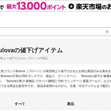
ulovaの値下げアイテム
品時より値下げされたブローバの商品
人気ブランドBulova（ブローバ）の発売時より値下げされたお得な商品のみを集
「Bulovaの2 BULOVA サングラス 度あり ヴィンテージ」「Bulovaの値下げ 稼
品」「Bulovaの希少 稼働品 ブローバ 腕時計 10kt ヴィンテージ 裏蓋ゴールド」な
販できる商品を販売中です。 新品未使用のものから、古着、中古アイテムまで幅広
すべて
新品