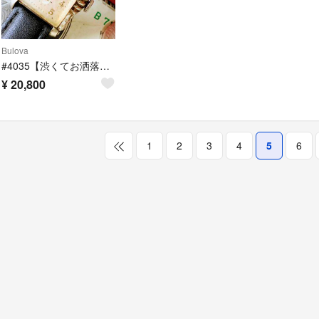
Bulova
#4035【渋くてお洒落】メンズ 腕時計 ブローバ 動作品 アンティーク 手巻き
¥
20,800
1
2
3
4
5
6