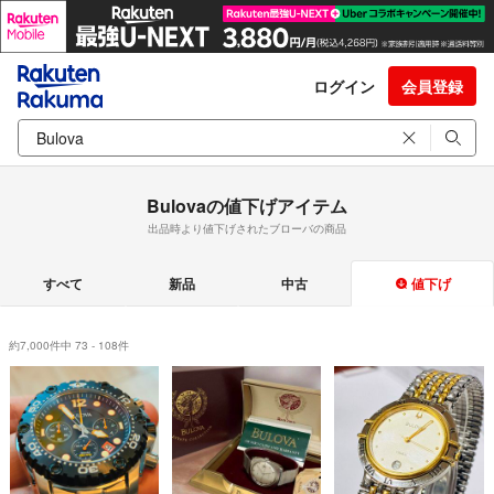
ログイン
会員登録
Bulovaの値下げアイテム
出品時より値下げされたブローバの商品
すべて
新品
中古
値下げ
約7,000件中 73 - 108件