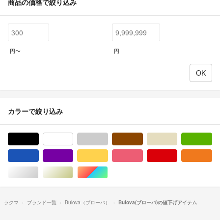
商品の価格で絞り込み
円〜
円
カラーで絞り込み
ブラック/黒色系
ホワイト/白色系
グレー/灰色系
ブラウン/茶色系
ベージュ系
グ
ブルー・ネイビー/青色系
パープル/紫色系
イエロー/黄色系
ピンク/桃色系
レッド/赤色系
オ
シルバー/銀色系
ゴールド/金色系
マルチカラー
ラクマ
ブランド一覧
Bulova（ブローバ）
Bulova(ブローバ)の値下げアイテム