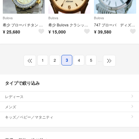
Bulova
Bulova
Bulova
希少 ブローバ チタン クォーツ レディース 腕時計 デイト ビンテージ ベゼル
希少 Bulova クラシック 自動巻き シースルーバック メンズ 腕時計
747 ブローバ ディズニー ミッキー ラウンド 腕時計 希少
¥
25,680
¥
15,000
¥
39,580
1
2
3
4
5
…
タイプで絞り込み
レディース
メンズ
キッズ／ベビー／マタニティ