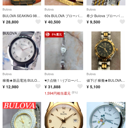
Bulova
Bulova
Bulova
BULOVA SEAKING 98B244 クロノグラフクォーツ
60s BULOVA ブローバ 23石 アンティーク 自動巻き メッシュベルト
希少 Bulova ブローバ 腕時計 コンビ デイト ローマン ヴィンテージ #339
¥
28,800
¥
40,500
¥
9,500
5%還元
Bulova
Bulova
Bulova
稼働★新品電池 BULOVA 11Pダイヤモンド メンズ ウォッチ 純正ベルト
♥(1点物！✨)ブローバー BULOVAウオッチヴィンテージ手巻き時計
値下げ 稼働★BULOVA ブローバ マリーンスター レディース腕時計 電池新品
¥
12,980
¥
31,888
¥
5,100
(5%)
1,594円相当還元