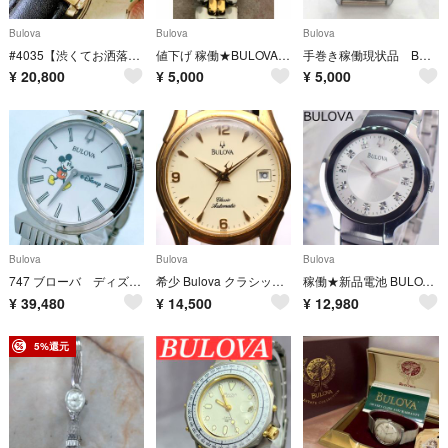
Bulova
Bulova
Bulova
#4035【渋くてお洒落】メンズ 腕時計 ブローバ 動作品 アンティーク 手巻き
値下げ 稼働★BULOVA ブローバ マリーンスター レディース腕時計 電池新品
手巻き稼働現状品 BULOVA 腕時計 ZJ11
¥
20,800
¥
5,000
¥
5,000
Bulova
Bulova
Bulova
747 ブローバ ディズニー ミッキー ラウンド 腕時計 希少
希少 Bulova クラシック 自動巻き シースルーバック メンズ 腕時計
稼働★新品電池 BULOVA 11Pダイヤモンド メンズ ウォッチ 純正ベルト
¥
39,480
¥
14,500
¥
12,980
5%還元