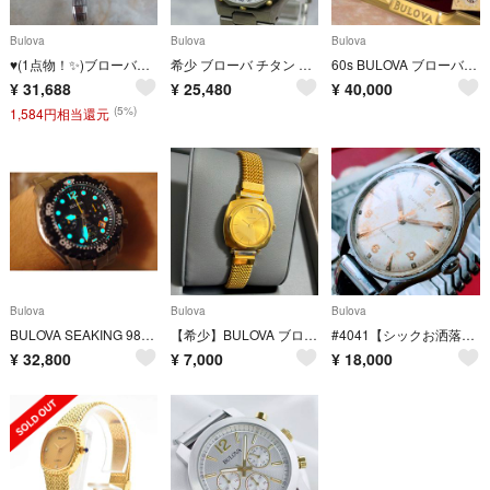
Bulova
Bulova
Bulova
♥(1点物！✨)ブローバー BULOVAウオッチヴィンテージ手巻き時計
希少 ブローバ チタン クォーツ レディース 腕時計 デイト ビンテージ ベゼル
60s BULOVA ブローバ 23石 アンティーク 自動巻き メッシュベルト
¥
31,688
¥
25,480
¥
40,000
(5%)
1,584円相当還元
Bulova
Bulova
Bulova
BULOVA SEAKING 98B244 クロノグラフクォーツ
【希少】BULOVA ブローバ 手巻き 腕時計 ヴィンテージ ゴールド 稼動品
#4041【シックお洒落】メンズ 腕時計 ブローバ 動作品 自動巻 アンティーク
¥
32,800
¥
7,000
¥
18,000