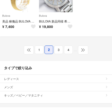
Bulova
Bulova
美品 稼働品 BULOVA ブローバ レディース腕時計 ゴールド 純正ブレス
BULOVA 新品同様 希少 クロノグラフ 98A141 シルバー メンズ
¥
7,400
¥
19,800
1
2
3
4
…
タイプで絞り込み
レディース
メンズ
キッズ／ベビー／マタニティ