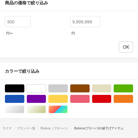
商品の価格で絞り込み
円〜
円
カラーで絞り込み
ブラック/黒色系
ホワイト/白色系
グレー/灰色系
ブラウン/茶色系
ベージュ系
グ
ブルー・ネイビー/青色系
パープル/紫色系
イエロー/黄色系
ピンク/桃色系
レッド/赤色系
オ
シルバー/銀色系
ゴールド/金色系
マルチカラー
ラクマ
ブランド一覧
Bulova（ブローバ）
Bulova(ブローバ)の値下げアイテム