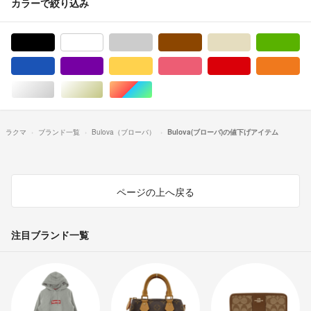
カラーで絞り込み
ブラック/黒色系
ホワイト/白色系
グレー/灰色系
ブラウン/茶色系
ベージュ系
グ
ブルー・ネイビー/青色系
パープル/紫色系
イエロー/黄色系
ピンク/桃色系
レッド/赤色系
オ
シルバー/銀色系
ゴールド/金色系
マルチカラー
ラクマ
ブランド一覧
Bulova（ブローバ）
Bulova(ブローバ)の値下げアイテム
ページの上へ戻る
注目ブランド一覧