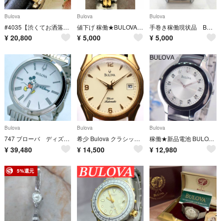
Bulova
Bulova
Bulova
#4035【渋くてお洒落】メンズ 腕時計 ブローバ 動作品 アンティーク 手巻き
値下げ 稼働★BULOVA ブローバ マリーンスター レディース腕時計 電池新品
手巻き稼働現状品 BULOVA 腕時計 ZJ11
¥
20,800
¥
5,000
¥
5,000
Bulova
Bulova
Bulova
747 ブローバ ディズニー ミッキー ラウンド 腕時計 希少
希少 Bulova クラシック 自動巻き シースルーバック メンズ 腕時計
稼働★新品電池 BULOVA 11Pダイヤモンド メンズ ウォッチ 純正ベルト
¥
39,480
¥
14,500
¥
12,980
5%還元