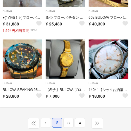
Bulova
Bulova
Bulova
♥(1点物！✨)ブローバー BULOVAウオッチヴィンテージ手巻き時計
希少 ブローバ チタン クォーツ レディース 腕時計 デイト ビンテージ ベゼル
60s BULOVA ブローバ 23石 アンティーク 自動巻き メッシュベルト
¥
31,888
¥
25,480
¥
40,300
(5%)
1,594円相当還元
Bulova
Bulova
Bulova
BULOVA SEAKING 98B244 クロノグラフクォーツ
【希少】BULOVA ブローバ 手巻き 腕時計 ヴィンテージ ゴールド 稼動品
#4041【シックお洒落】メンズ 腕時計 ブローバ 動作品 自動巻 アンティーク
¥
28,800
¥
7,000
¥
18,000
1
2
3
4
…