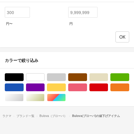
円〜
円
カラーで絞り込み
ブラック/黒色系
ホワイト/白色系
グレー/灰色系
ブラウン/茶色系
ベージュ系
グ
ブルー・ネイビー/青色系
パープル/紫色系
イエロー/黄色系
ピンク/桃色系
レッド/赤色系
オ
シルバー/銀色系
ゴールド/金色系
マルチカラー
ラクマ
ブランド一覧
Bulova（ブローバ）
Bulova(ブローバ)の値下げアイテム