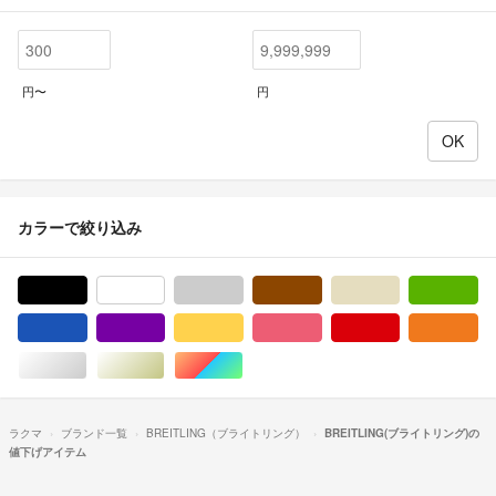
円〜
円
カラーで絞り込み
ブラック/黒色系
ホワイト/白色系
グレー/灰色系
ブラウン/茶色系
ベージュ系
グ
ブルー・ネイビー/青色系
パープル/紫色系
イエロー/黄色系
ピンク/桃色系
レッド/赤色系
オ
シルバー/銀色系
ゴールド/金色系
マルチカラー
ラクマ
ブランド一覧
BREITLING（ブライトリング）
BREITLING(ブライトリング)の
値下げアイテム