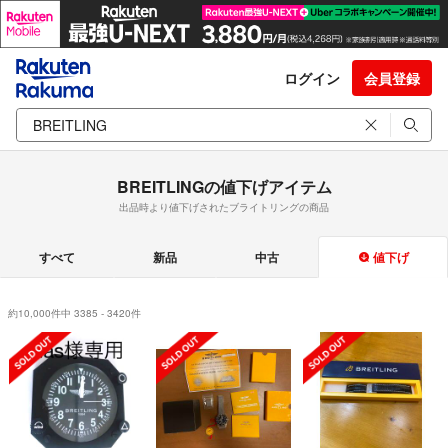
ログイン
会員登録
BREITLINGの値下げアイテム
出品時より値下げされたブライトリングの商品
すべて
新品
中古
値下げ
約10,000件中 3385 - 3420件