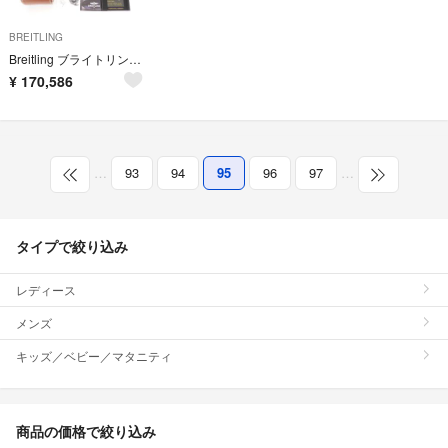
BREITLING
Breitling ブライトリング スーパーオーシャンⅡ 44 メンズ
¥
170,586
…
93
94
95
96
97
…
タイプで絞り込み
レディース
メンズ
キッズ／ベビー／マタニティ
商品の価格で絞り込み