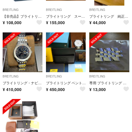
BREITLING
BREITLING
BREITLING
【非売品】ブライトリング 壁掛け
ブライトリング スーパーオーシャンヘリテージ46
ブライトリング 純正クロコベルト バックル付き
¥
108,000
¥
155,000
¥
44,000
BREITLING
BREITLING
BREITLING
ブライトリング・ナビタイマーヘリテージ
ブライトリング ベントレー B05 ユニタイム
専用 ブライトリング クロノマット44 純正ベルトコマ
¥
410,000
¥
450,000
¥
13,000