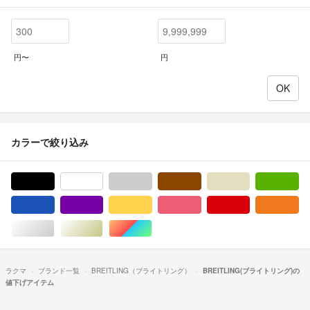
円〜
円
カラーで絞り込み
ブラック/黒色系
ホワイト/白色系
グレー/灰色系
ブラウン/茶色系
ベージュ系
グ
ブルー・ネイビー/青色系
パープル/紫色系
イエロー/黄色系
ピンク/桃色系
レッド/赤色系
オ
シルバー/銀色系
ゴールド/金色系
マルチカラー
ラクマ
ブランド一覧
BREITLING（ブライトリング）
BREITLING(ブライトリング)の
値下げアイテム