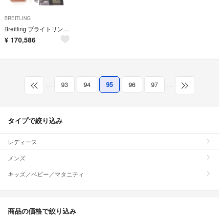
BREITLING
Breitling ブライトリング スーパーオーシャンⅡ 44 メンズ
¥
170,586
…
93
94
95
96
97
…
タイプで絞り込み
レディース
メンズ
キッズ／ベビー／マタニティ
商品の価格で絞り込み