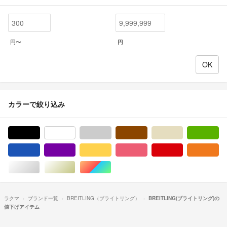
円〜
円
カラーで絞り込み
ブラック/黒色系
ホワイト/白色系
グレー/灰色系
ブラウン/茶色系
ベージュ系
グ
ブルー・ネイビー/青色系
パープル/紫色系
イエロー/黄色系
ピンク/桃色系
レッド/赤色系
オ
シルバー/銀色系
ゴールド/金色系
マルチカラー
ラクマ
ブランド一覧
BREITLING（ブライトリング）
BREITLING(ブライトリング)の
値下げアイテム