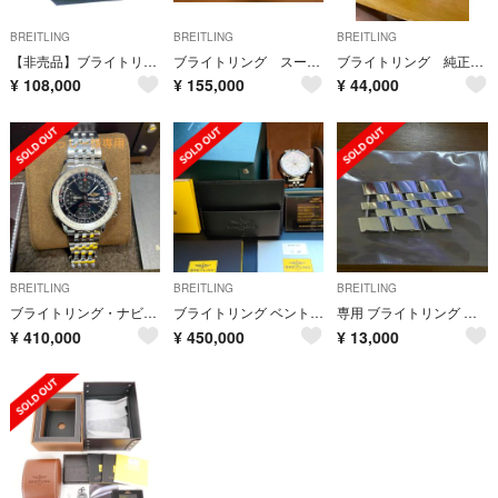
BREITLING
BREITLING
BREITLING
【非売品】ブライトリング 壁掛け
ブライトリング スーパーオーシャンヘリテージ46
ブライトリング 純正クロコベルト バックル付き
¥
108,000
¥
155,000
¥
44,000
BREITLING
BREITLING
BREITLING
ブライトリング・ナビタイマーヘリテージ
ブライトリング ベントレー B05 ユニタイム
専用 ブライトリング クロノマット44 純正ベルトコマ
¥
410,000
¥
450,000
¥
13,000