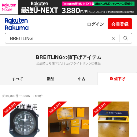
ログイン
会員登録
BREITLINGの値下げアイテム
出品時より値下げされたブライトリングの商品
すべて
新品
中古
値下げ
約10,000件中 3385 - 3420件