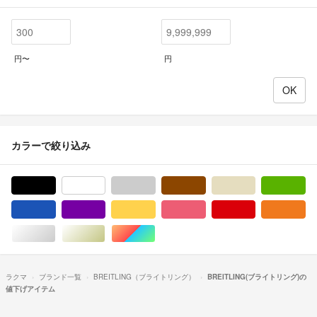
円〜
円
カラーで絞り込み
ブラック/黒色系
ホワイト/白色系
グレー/灰色系
ブラウン/茶色系
ベージュ系
グ
ブルー・ネイビー/青色系
パープル/紫色系
イエロー/黄色系
ピンク/桃色系
レッド/赤色系
オ
シルバー/銀色系
ゴールド/金色系
マルチカラー
ラクマ
ブランド一覧
BREITLING（ブライトリング）
BREITLING(ブライトリング)の
値下げアイテム