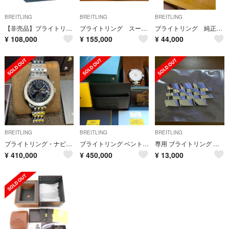
BREITLING
BREITLING
BREITLING
【非売品】ブライトリング 壁掛け
ブライトリング スーパーオーシャンヘリテージ46
ブライトリング 純正クロコベルト バックル付き
¥
108,000
¥
155,000
¥
44,000
BREITLING
BREITLING
BREITLING
ブライトリング・ナビタイマーヘリテージ
ブライトリング ベントレー B05 ユニタイム
専用 ブライトリング クロノマット44 純正ベルトコマ
¥
410,000
¥
450,000
¥
13,000