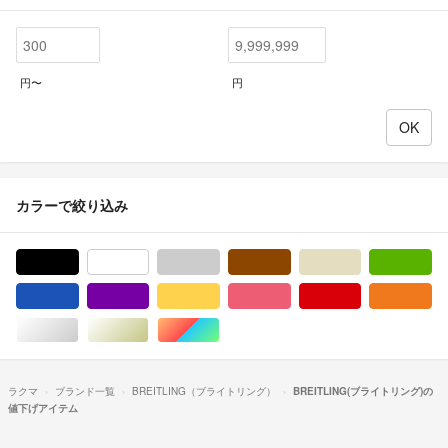
円〜
円
カラーで絞り込み
ブラック/黒色系
ホワイト/白色系
グレー/灰色系
ブラウン/茶色系
ベージュ系
グ
ブルー・ネイビー/青色系
パープル/紫色系
イエロー/黄色系
ピンク/桃色系
レッド/赤色系
オ
シルバー/銀色系
ゴールド/金色系
マルチカラー
ラクマ
ブランド一覧
BREITLING（ブライトリング）
BREITLING(ブライトリング)の
値下げアイテム