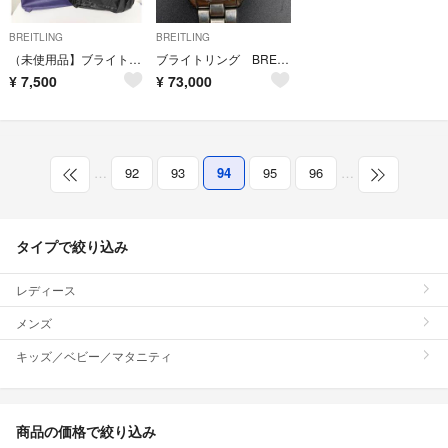
BREITLING
BREITLING
（未使用品】ブライトリングリュック
ブライトリング BREITLING コルト A17035 ジャンク品
¥
7,500
¥
73,000
…
92
93
94
95
96
…
タイプで絞り込み
レディース
メンズ
キッズ／ベビー／マタニティ
商品の価格で絞り込み