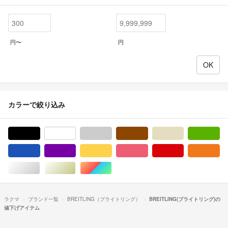
円〜
円
カラーで絞り込み
ブラック/黒色系
ホワイト/白色系
グレー/灰色系
ブラウン/茶色系
ベージュ系
グ
ブルー・ネイビー/青色系
パープル/紫色系
イエロー/黄色系
ピンク/桃色系
レッド/赤色系
オ
シルバー/銀色系
ゴールド/金色系
マルチカラー
ラクマ
ブランド一覧
BREITLING（ブライトリング）
BREITLING(ブライトリング)の
値下げアイテム