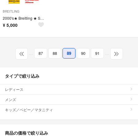
BREITLING
2000's★ Breitling ★ S.S. Buckle★長期保存品
¥
5,000
…
87
88
89
90
91
…
タイプで絞り込み
レディース
メンズ
キッズ／ベビー／マタニティ
商品の価格で絞り込み