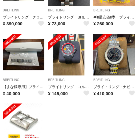
BREITLING
BREITLING
BREITLING
ブライトリング クロノマット 44 ブラックブラック 日本限定400本
ブライトリング BREITLING コルト A17035 ジャンク品
🌟‼️最安値‼️🌟 ブライトリング クロノマット エボリューション
¥
390,000
¥
73,000
¥
260,000
BREITLING
BREITLING
BREITLING
【まな様専用】ブライトリング ステンレスベルト 372A
ブライトリング コルト スカイレーサー パトルーユスイス
ブライトリング・ナビタイマーヘリテージ
¥
40,000
¥
145,000
¥
410,000