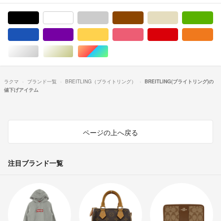
ブラック/黒色系
ホワイト/白色系
グレー/灰色系
ブラウン/茶色系
ベージュ系
グ
ブルー・ネイビー/青色系
パープル/紫色系
イエロー/黄色系
ピンク/桃色系
レッド/赤色系
オ
シルバー/銀色系
ゴールド/金色系
マルチカラー
ラクマ
ブランド一覧
BREITLING（ブライトリング）
BREITLING(ブライトリング)の
値下げアイテム
ページの上へ戻る
注目ブランド一覧