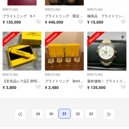
BREITLING
BREITLING
BREITLING
ブライトニング b-1
ブライトリング 限定品プレミエ
極美品 ブライトリング クロコダイル レザー ベルト 黒 24mm
¥
135,000
¥
446,000
¥
15,000
BREITLING
BREITLING
BREITLING
【非売品レア品】BREITLING マルチツール ナイフ ノベルティ
ブライトリング Breitling ペアグラス
最終価格！ ブライトリング コックピット B30012 コンビモデル
¥
3,800
¥
2,480
¥
135,000
…
29
30
31
32
33
…