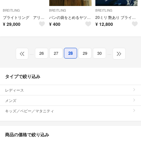
BREITLING
BREITLING
BREITLING
ブライトリング アリゲーター革ストラップ ラグ幅22-20
パンの袋をとめるヤツ・カラビナ
20ミリ 艶あり ブライトリングの純正尾錠です
¥
29,000
¥
400
¥
12,800
…
26
27
28
29
30
…
タイプで絞り込み
レディース
メンズ
キッズ／ベビー／マタニティ
商品の価格で絞り込み