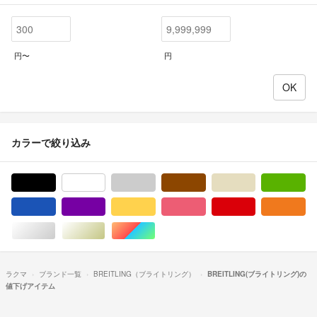
円〜
円
カラーで絞り込み
ブラック/黒色系
ホワイト/白色系
グレー/灰色系
ブラウン/茶色系
ベージュ系
グ
ブルー・ネイビー/青色系
パープル/紫色系
イエロー/黄色系
ピンク/桃色系
レッド/赤色系
オ
シルバー/銀色系
ゴールド/金色系
マルチカラー
ラクマ
ブランド一覧
BREITLING（ブライトリング）
BREITLING(ブライトリング)の
値下げアイテム