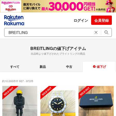
ログイン
会員登録
BREITLINGの値下げアイテム
出品時より値下げされたブライトリングの商品
すべて
新品
中古
値下げ
約10,000件中 937 - 972件