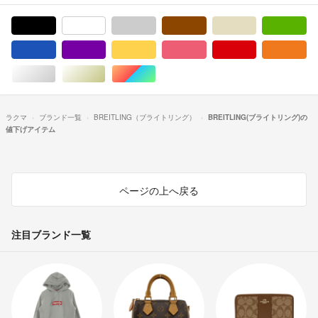
ブラック/黒色系
ホワイト/白色系
グレー/灰色系
ブラウン/茶色系
ベージュ系
グ
ブルー・ネイビー/青色系
パープル/紫色系
イエロー/黄色系
ピンク/桃色系
レッド/赤色系
オ
シルバー/銀色系
ゴールド/金色系
マルチカラー
ラクマ
ブランド一覧
BREITLING（ブライトリング）
BREITLING(ブライトリング)の
値下げアイテム
ページの上へ戻る
注目ブランド一覧