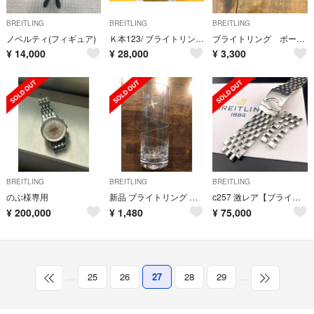
BREITLING
BREITLING
BREITLING
ノベルティ(フィギュア)
Ｋ本123/ ブライトリング タベリー 腕時計 クオーツ メンズ
ブライトリング ボールペン
¥
14,000
¥
28,000
¥
3,300
BREITLING
BREITLING
BREITLING
のぶ様専用
新品 ブライトリング グラス ボヘミアングラス
c257 激レア【ブライトリング】420A 20mm 7連 ナビタイマー ベルト
¥
200,000
¥
1,480
¥
75,000
…
25
26
27
28
29
…