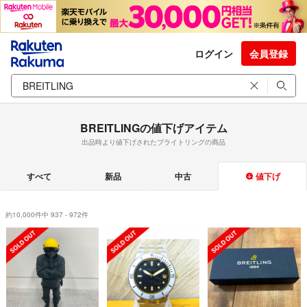
ログイン
会員登録
BREITLINGの値下げアイテム
出品時より値下げされたブライトリングの商品
すべて
新品
中古
値下げ
約10,000件中 937 - 972件