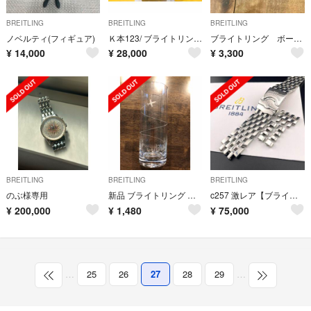
BREITLING
BREITLING
BREITLING
ノベルティ(フィギュア)
Ｋ本123/ ブライトリング タベリー 腕時計 クオーツ メンズ
ブライトリング ボールペン
¥
14,000
¥
28,000
¥
3,300
BREITLING
BREITLING
BREITLING
のぶ様専用
新品 ブライトリング グラス ボヘミアングラス
c257 激レア【ブライトリング】420A 20mm 7連 ナビタイマー ベルト
¥
200,000
¥
1,480
¥
75,000
…
25
26
27
28
29
…