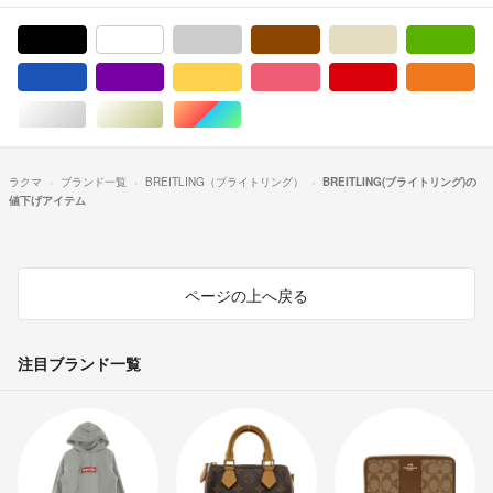
ブラック/黒色系
ホワイト/白色系
グレー/灰色系
ブラウン/茶色系
ベージュ系
グ
ブルー・ネイビー/青色系
パープル/紫色系
イエロー/黄色系
ピンク/桃色系
レッド/赤色系
オ
シルバー/銀色系
ゴールド/金色系
マルチカラー
ラクマ
ブランド一覧
BREITLING（ブライトリング）
BREITLING(ブライトリング)の
値下げアイテム
ページの上へ戻る
注目ブランド一覧