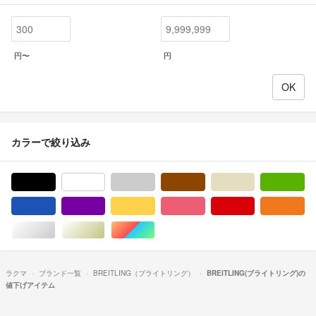
円〜
円
カラーで絞り込み
ブラック/黒色系
ホワイト/白色系
グレー/灰色系
ブラウン/茶色系
ベージュ系
グ
ブルー・ネイビー/青色系
パープル/紫色系
イエロー/黄色系
ピンク/桃色系
レッド/赤色系
オ
シルバー/銀色系
ゴールド/金色系
マルチカラー
ラクマ
ブランド一覧
BREITLING（ブライトリング）
BREITLING(ブライトリング)の
値下げアイテム