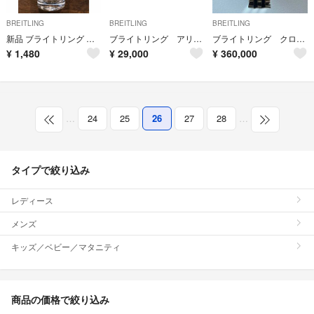
BREITLING
BREITLING
BREITLING
新品 ブライトリング グラス ボヘミアングラス
ブライトリング アリゲーター革ストラップ ラグ幅22-20
ブライトリング クロノマット44
¥
1,480
¥
29,000
¥
360,000
…
24
25
26
27
28
…
タイプで絞り込み
レディース
メンズ
キッズ／ベビー／マタニティ
商品の価格で絞り込み