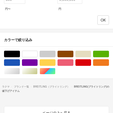
円〜
円
カラーで絞り込み
ブラック/黒色系
ホワイト/白色系
グレー/灰色系
ブラウン/茶色系
ベージュ系
グ
ブルー・ネイビー/青色系
パープル/紫色系
イエロー/黄色系
ピンク/桃色系
レッド/赤色系
オ
シルバー/銀色系
ゴールド/金色系
マルチカラー
ラクマ
ブランド一覧
BREITLING（ブライトリング）
BREITLING(ブライトリング)の
値下げアイテム
ページの上へ戻る