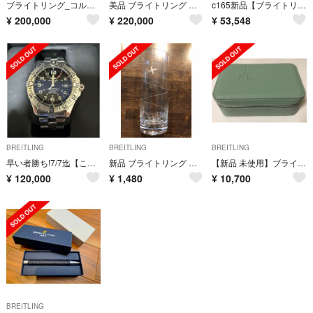
ブライトリング_コルトオート_白
美品 ブライトリング コルト オートマチック
c165新品【ブライトリング】22mm ダイバープロ ロゴラバー Dバックル 黒
¥
200,000
¥
220,000
¥
53,548
BREITLING
BREITLING
BREITLING
早い者勝ち!7/7迄【このままお渡し特別価格】ブライトリング スーパーオーシャン
新品 ブライトリング グラス ボヘミアングラス
【新品 未使用】ブライトリング 時計ケース
¥
120,000
¥
1,480
¥
10,700
BREITLING