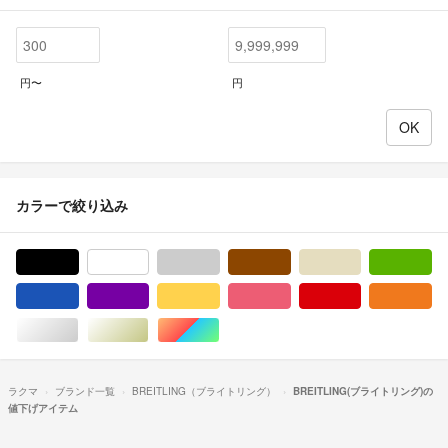
円〜
円
カラーで絞り込み
ブラック/黒色系
ホワイト/白色系
グレー/灰色系
ブラウン/茶色系
ベージュ系
グ
ブルー・ネイビー/青色系
パープル/紫色系
イエロー/黄色系
ピンク/桃色系
レッド/赤色系
オ
シルバー/銀色系
ゴールド/金色系
マルチカラー
ラクマ
ブランド一覧
BREITLING（ブライトリング）
BREITLING(ブライトリング)の
値下げアイテム