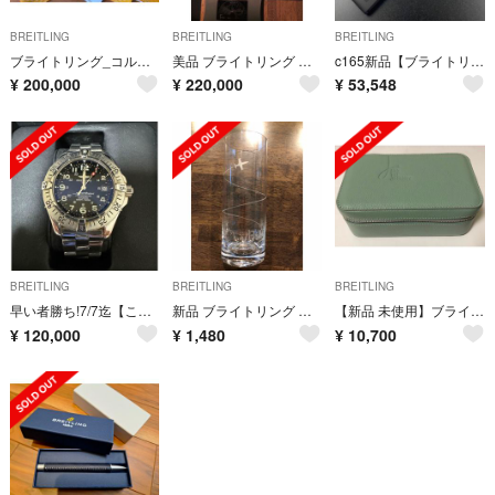
BREITLING
BREITLING
BREITLING
ブライトリング_コルトオート_白
美品 ブライトリング コルト オートマチック
c165新品【ブライトリング】22mm ダイバープロ ロゴラバー Dバックル 黒
¥
200,000
¥
220,000
¥
53,548
BREITLING
BREITLING
BREITLING
早い者勝ち!7/7迄【このままお渡し特別価格】ブライトリング スーパーオーシャン
新品 ブライトリング グラス ボヘミアングラス
【新品 未使用】ブライトリング 時計ケース
¥
120,000
¥
1,480
¥
10,700