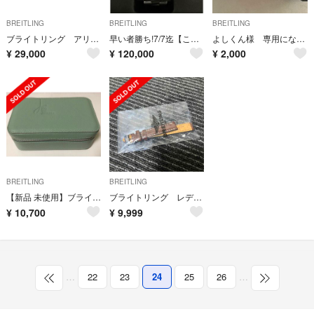
BREITLING
BREITLING
BREITLING
ブライトリング アリゲーター革ストラップ ラグ幅22-20
早い者勝ち!7/7迄【このままお渡し特別価格】ブライトリング スーパーオーシャン
よしくん様 専用になります
¥
29,000
¥
120,000
¥
2,000
BREITLING
BREITLING
【新品 未使用】ブライトリング 時計ケース
ブライトリング レディース バンド
¥
10,700
¥
9,999
…
22
23
24
25
26
…