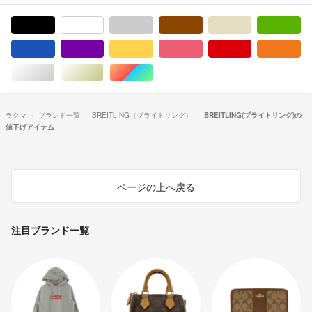
ブラック/黒色系
ホワイト/白色系
グレー/灰色系
ブラウン/茶色系
ベージュ系
グ
ブルー・ネイビー/青色系
パープル/紫色系
イエロー/黄色系
ピンク/桃色系
レッド/赤色系
オ
シルバー/銀色系
ゴールド/金色系
マルチカラー
ラクマ
ブランド一覧
BREITLING（ブライトリング）
BREITLING(ブライトリング)の
値下げアイテム
ページの上へ戻る
注目ブランド一覧