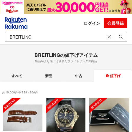
ログイン
会員登録
BREITLINGの値下げアイテム
出品時より値下げされたブライトリングの商品
すべて
新品
中古
値下げ
約10,000件中 829 - 864件