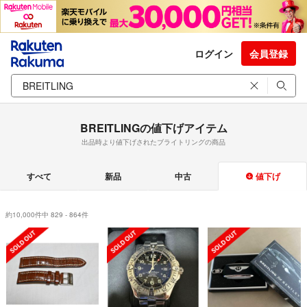
ログイン
会員登録
BREITLINGの値下げアイテム
出品時より値下げされたブライトリングの商品
すべて
新品
中古
値下げ
約10,000件中 829 - 864件