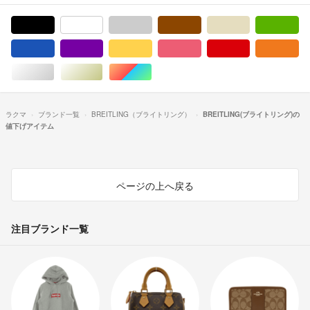
ブラック/黒色系
ホワイト/白色系
グレー/灰色系
ブラウン/茶色系
ベージュ系
グ
ブルー・ネイビー/青色系
パープル/紫色系
イエロー/黄色系
ピンク/桃色系
レッド/赤色系
オ
シルバー/銀色系
ゴールド/金色系
マルチカラー
ラクマ
ブランド一覧
BREITLING（ブライトリング）
BREITLING(ブライトリング)の
値下げアイテム
ページの上へ戻る
注目ブランド一覧