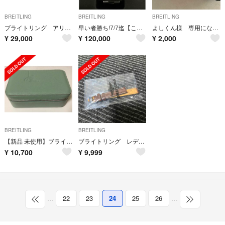
BREITLING
BREITLING
BREITLING
ブライトリング アリゲーター革ストラップ ラグ幅22-20
早い者勝ち!7/7迄【このままお渡し特別価格】ブライトリング スーパーオーシャン
よしくん様 専用になります
¥
29,000
¥
120,000
¥
2,000
BREITLING
BREITLING
【新品 未使用】ブライトリング 時計ケース
ブライトリング レディース バンド
¥
10,700
¥
9,999
…
22
23
24
25
26
…