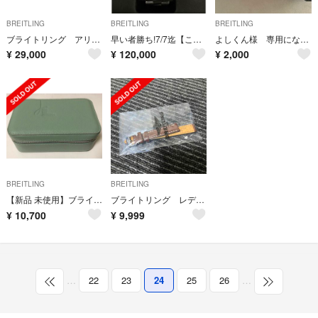
BREITLING
BREITLING
BREITLING
ブライトリング アリゲーター革ストラップ ラグ幅22-20
早い者勝ち!7/7迄【このままお渡し特別価格】ブライトリング スーパーオーシャン
よしくん様 専用になります
¥
29,000
¥
120,000
¥
2,000
BREITLING
BREITLING
【新品 未使用】ブライトリング 時計ケース
ブライトリング レディース バンド
¥
10,700
¥
9,999
…
22
23
24
25
26
…