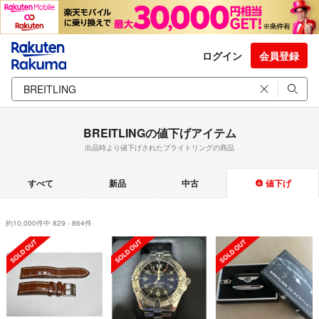
ログイン
会員登録
BREITLINGの値下げアイテム
出品時より値下げされたブライトリングの商品
すべて
新品
中古
値下げ
約10,000件中 829 - 864件