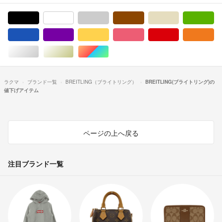
ブラック/黒色系
ホワイト/白色系
グレー/灰色系
ブラウン/茶色系
ベージュ系
グ
ブルー・ネイビー/青色系
パープル/紫色系
イエロー/黄色系
ピンク/桃色系
レッド/赤色系
オ
シルバー/銀色系
ゴールド/金色系
マルチカラー
ラクマ
ブランド一覧
BREITLING（ブライトリング）
BREITLING(ブライトリング)の
値下げアイテム
ページの上へ戻る
注目ブランド一覧