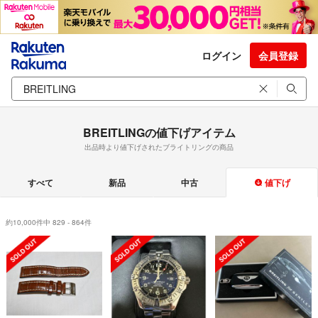
ログイン
会員登録
BREITLINGの値下げアイテム
出品時より値下げされたブライトリングの商品
すべて
新品
中古
値下げ
約10,000件中 829 - 864件