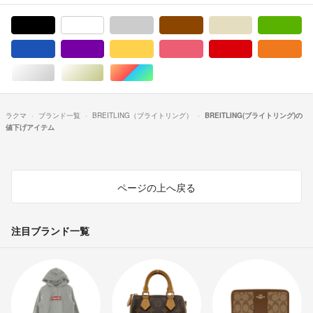
ブラック/黒色系
ホワイト/白色系
グレー/灰色系
ブラウン/茶色系
ベージュ系
グ
ブルー・ネイビー/青色系
パープル/紫色系
イエロー/黄色系
ピンク/桃色系
レッド/赤色系
オ
シルバー/銀色系
ゴールド/金色系
マルチカラー
ラクマ
ブランド一覧
BREITLING（ブライトリング）
BREITLING(ブライトリング)の
値下げアイテム
ページの上へ戻る
注目ブランド一覧