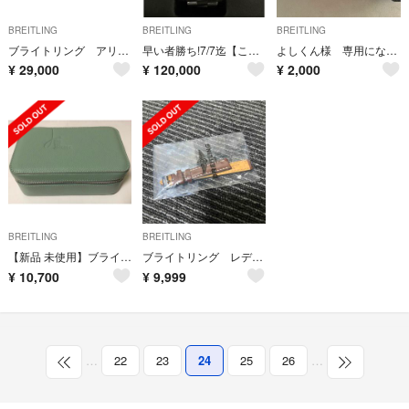
BREITLING
BREITLING
BREITLING
ブライトリング アリゲーター革ストラップ ラグ幅22-20
早い者勝ち!7/7迄【このままお渡し特別価格】ブライトリング スーパーオーシャン
よしくん様 専用になります
¥
29,000
¥
120,000
¥
2,000
BREITLING
BREITLING
【新品 未使用】ブライトリング 時計ケース
ブライトリング レディース バンド
¥
10,700
¥
9,999
…
22
23
24
25
26
…